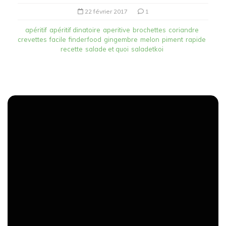
22 février 2017
1
apéritif
apéritif dinatoire
aperitive
brochettes
coriandre
crevettes
facile
finderfood
gingembre
melon
piment
rapide
recette
salade et quoi
saladetkoi