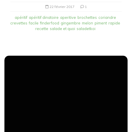
22 février 2017
1
apéritif
apéritif dinatoire
aperitive
brochettes
coriandre
crevettes
facile
finderfood
gingembre
melon
piment
rapide
recette
salade et quoi
saladetkoi