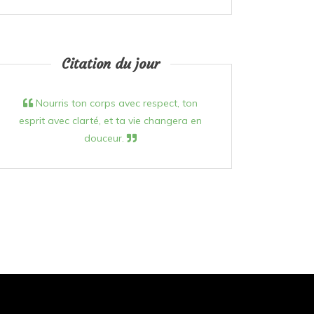
Citation du jour
Nourris ton corps avec respect, ton
esprit avec clarté, et ta vie changera en
douceur.