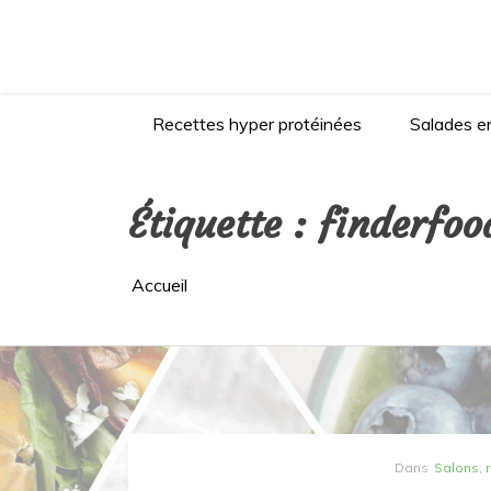
Aller
au
contenu
Recettes hyper protéinées
Salades en
Étiquette :
finderfoo
Accueil
Dans
Salons, 