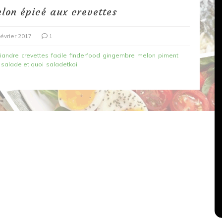
lon épicé aux crevettes
février 2017
1
riandre
crevettes
facile
finderfood
gingembre
melon
piment
salade et quoi
saladetkoi
Dans
Recettes végétariennes
Salons, rencontres et partenariats
çons,
orange
Spaghettis aux légumes rôtis
au balsamique
18 mars 2020
0