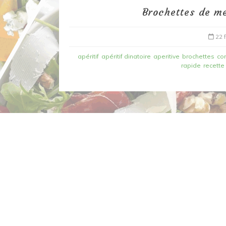
Brochettes de me
22 
apéritif
apéritif dinatoire
aperitive
brochettes
co
rapide
recette
Dans
Recettes à base de poisson
Filet de merlan en 2 fa
fondue de poireau à l’
et tuile épicée
6 mars 2020
0