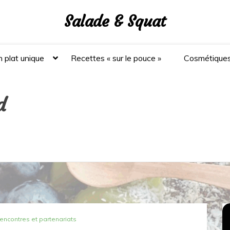
Salade & Squat
 plat unique
Recettes « sur le pouce »
Cosmétique
d
rencontres et partenariats