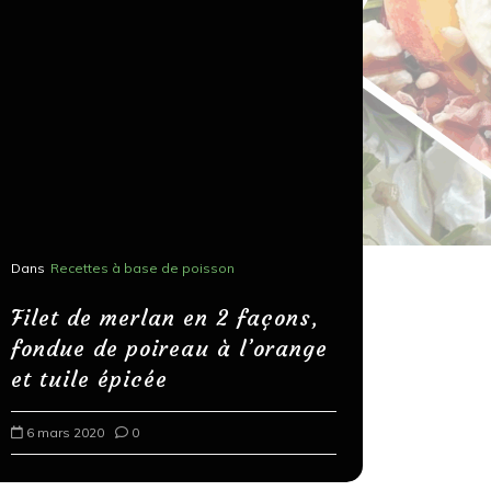
Dans
Recettes à base de poisson
Dans
Recettes
Salons, r
Filet de merlan en 2 façons,
fondue de poireau à l’orange
Spaghett
et tuile épicée
au bals
6 mars 2020
0
18 mars 202