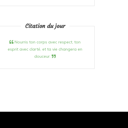
Citation du jour
Nourris ton corps avec respect, ton
esprit avec clarté, et ta vie changera en
douceur.