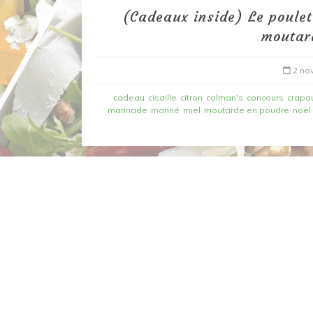
(Cadeaux inside) Le poulet
moutard
2 no
cadeau
cisaille
citron
colman's
concours
crapa
marinade
mariné
miel
moutarde en poudre
noël
Dans
Recettes à base de poisson
Filet de merlan en 2 fa
fondue de poireau à l’
et tuile épicée
6 mars 2020
0