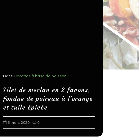
Dans
Recettes à base de poisson
Dans
Recettes
Salons, r
Filet de merlan en 2 façons,
fondue de poireau à l’orange
Spaghett
et tuile épicée
au bals
6 mars 2020
0
18 mars 202