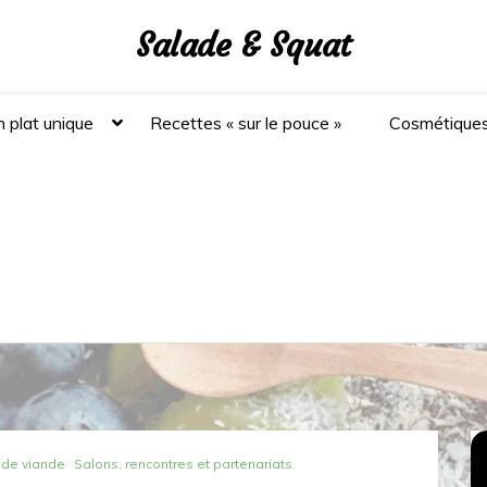
Salade & Squat
 plat unique
Recettes « sur le pouce »
Cosmétique
 de viande
Salons, rencontres et partenariats