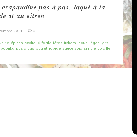
 crapaudine pas à pas, laqué à la
e et au citron
vembre 2014
8
udine
épices
expliqué
facile
fêtes
fiskars
laqué
léger
light
paprika
pas à pas
poulet
rapide
sauce soja
simple
volaille
Dans
Recettes végétariennes
Salons, rencontres et partenariats
çons,
orange
Spaghettis aux légumes rôtis
au balsamique
18 mars 2020
0