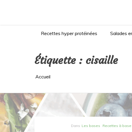
Aller
au
contenu
Recettes hyper protéinées
Salades en
Étiquette :
cisaille
Accueil
Dans
Les bases
Recettes à base