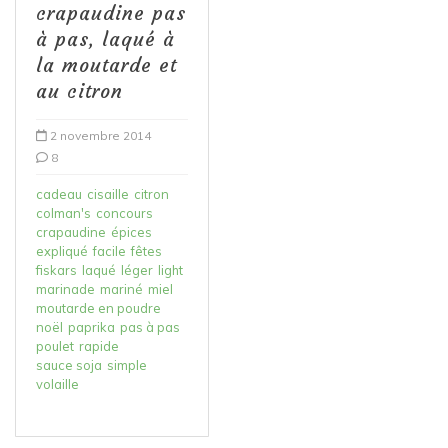
crapaudine pas
à pas, laqué à
la moutarde et
au citron
2 novembre 2014
8
cadeau
cisaille
citron
colman's
concours
crapaudine
épices
expliqué
facile
fêtes
fiskars
laqué
léger
light
marinade
mariné
miel
moutarde en poudre
noël
paprika
pas à pas
poulet
rapide
sauce soja
simple
volaille