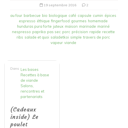
19 septembre 2016
2
au four
barbecue
bio
biologique
café
capsule
cumin
épices
espresso
éthique
fingerfood
gourmes
homemade
hunduras pura forte
juteux
maison
marinade
mariné
nespresso
paprika
pas sec
porc
précision
rapide
recette
ribs
salade et quoi
saladetkoi
simple
travers de porc
vapeur
viande
Dans
Les bases
Recettes à base
de viande
Salons,
rencontres et
partenariats
(Cadeaux
inside) Le
poulet