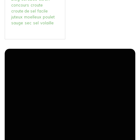
concours
croute
croute de sel
facile
juteux
moelleux
poulet
sauge
sec
sel
volaille