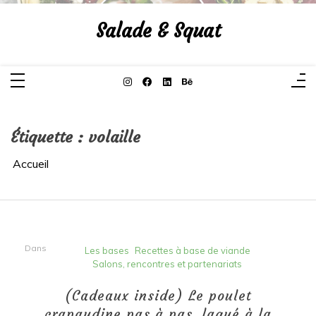
Aller
au
Salade & Squat
contenu
Étiquette :
volaille
Accueil
Dans
Les bases
Recettes à base de viande
Salons, rencontres et partenariats
(Cadeaux inside) Le poulet
crapaudine pas à pas, laqué à la