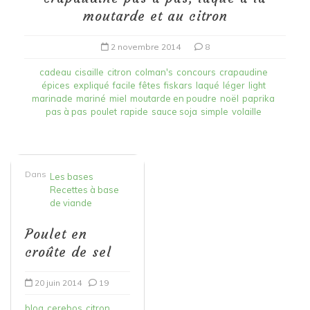
moutarde et au citron
2 novembre 2014
8
cadeau
cisaille
citron
colman's
concours
crapaudine
épices
expliqué
facile
fêtes
fiskars
laqué
léger
light
marinade
mariné
miel
moutarde en poudre
noël
paprika
pas à pas
poulet
rapide
sauce soja
simple
volaille
Dans
Les bases
Recettes à base
de viande
Poulet en
croûte de sel
20 juin 2014
19
blog
cerebos
citron