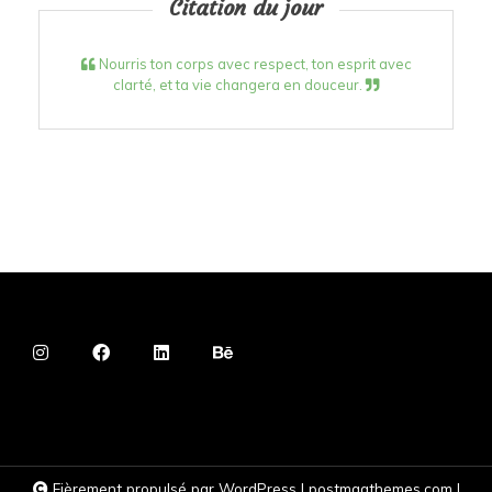
Citation du jour
Nourris ton corps avec respect, ton esprit avec
clarté, et ta vie changera en douceur.
Fièrement propulsé par WordPress
|
postmagthemes.com
|