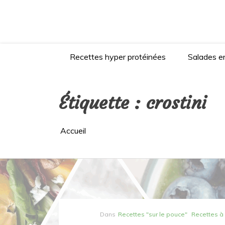
Aller
au
contenu
Recettes hyper protéinées
Salades en
Étiquette :
crostini
Accueil
Dans
Recettes "sur le pouce"
Recettes à