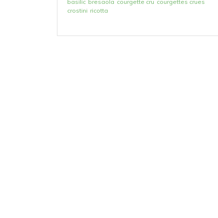
basilic
bresaola
courgette cru
courgettes crues
crostini
ricotta