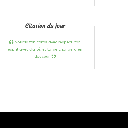
Citation du jour
Nourris ton corps avec respect, ton
esprit avec clarté, et ta vie changera en
douceur.