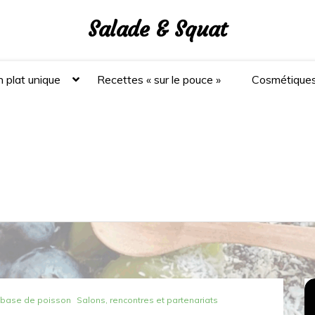
Salade & Squat
 plat unique
Recettes « sur le pouce »
Cosmétique
 base de poisson
Salons, rencontres et partenariats