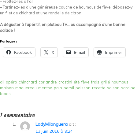
– Frottez-les à l’ail
– Tartinez-les d’une généreuse couche de houmous de fève, déposez-y
un filet de chichard et une rondelle de citron.
A déguster à l’apéritif, en plateau TV… ou accompagné d’une bonne
salade !
Partager :
Facebook
X
E-mail
Imprimer
ail
apéro
chinchard
coriandre
crostini
été
fève
frais
grillé
houmous
maison
maquereau
menthe
pain
persil
poisson
recette
saison
sardine
tapas
1 commentaire
LadyMilonguera
dit :
13 juin 2016 à 9:24