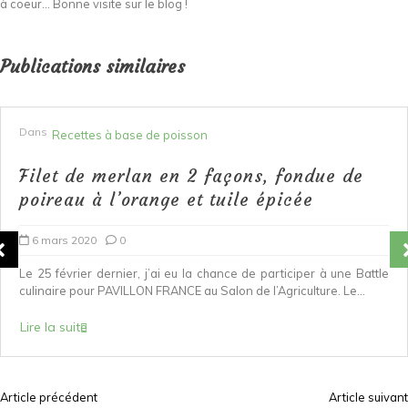
à coeur... Bonne visite sur le blog !
Publications similaires
Dans
Recettes à base de poisson
Filet de merlan en 2 façons, fondue de
poireau à l’orange et tuile épicée
6 mars 2020
0
Le 25 février dernier, j’ai eu la chance de participer à une Battle
culinaire pour PAVILLON FRANCE au Salon de l’Agriculture. Le...
Lire la suite
Article précédent
Article suivant
N