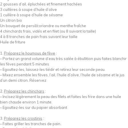
2 gousses d’ail, épluchées et finement hachées
3 cuillères à soupe d’huile d’olive
1 cuillère à soupe d’huile de sésame
Un citron bio
Un bouquet de persil/coriandre ou menthe fraîche
4 chinchards frais, vidés et en filet (ou 8 suivant la taille)
4 à 8 tranches de pain frais suivant leur taille
Huile de friture
1.
Préparez le houmous de fève
:
– Portez un grand volume d’eau très salée à ébullition puis faites blanchir
les fèves pendant 5 minutes
– Egouttez-les, laissez-les tiédir et retirez leur seconde peau.
– Mixez ensemble les fèves, l’ail, l’huile d’olive, l’huile de sésame et le jus
d’un demi citron. Réservez
2.
Préparez les chinchars
:
– Incisez légèrement la peau des filets et faites les frire dans une huile
bien chaude environ 1 minute.
– Egouttez-les sur du papier absorbant
3.
Préparez les crostinis
:
– Faites griller les tranches de pain.