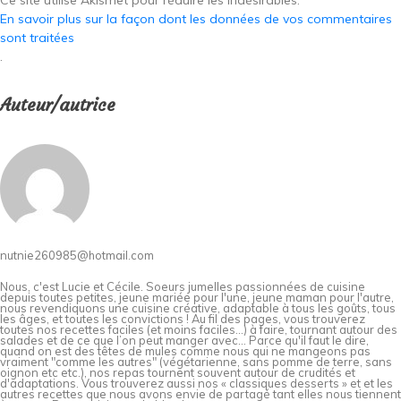
En savoir plus sur la façon dont les données de vos commentaires
sont traitées
.
Auteur/autrice
nutnie260985@hotmail.com
Nous, c'est Lucie et Cécile. Soeurs jumelles passionnées de cuisine
depuis toutes petites, jeune mariée pour l'une, jeune maman pour l'autre,
nous revendiquons une cuisine créative, adaptable à tous les goûts, tous
les âges, et toutes les convictions ! Au fil des pages, vous trouverez
toutes nos recettes faciles (et moins faciles…) à faire, tournant autour des
salades et de ce que l’on peut manger avec… Parce qu'il faut le dire,
quand on est des têtes de mules comme nous qui ne mangeons pas
vraiment "comme les autres" (végétarienne, sans pomme de terre, sans
oignon etc etc.), nos repas tournent souvent autour de crudités et
d'adaptations. Vous trouverez aussi nos « classiques desserts » et et les
autres recettes que nous avons envie de partagé tant elles nous tiennent