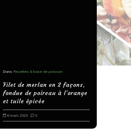
Dans
Recettes à base de poisson
Dans
Recettes
Salons, r
Filet de merlan en 2 façons,
fondue de poireau à l’orange
Spaghett
et tuile épicée
au bals
6 mars 2020
0
18 mars 202