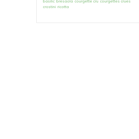
basilic
bresaola
courgette cru
courgettes crues
crostini
ricotta