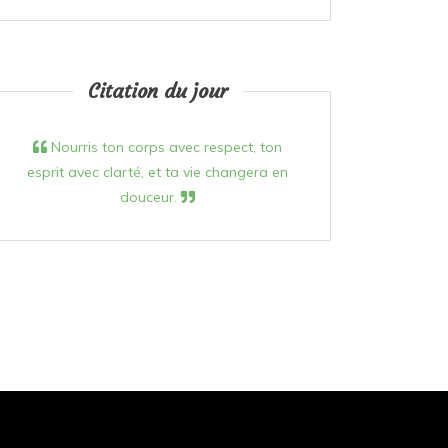
Citation du jour
Nourris ton corps avec respect, ton
esprit avec clarté, et ta vie changera en
douceur.