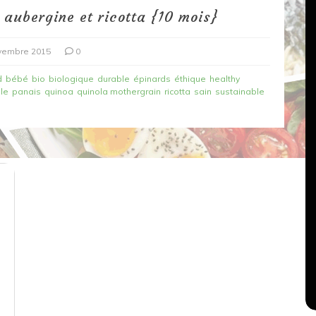
 aubergine et ricotta {10 mois}
vembre 2015
0
d
bébé
bio
biologique
durable
épinards
éthique
healthy
ale
panais
quinoa
quinola mothergrain
ricotta
sain
sustainable
Dans
Recettes végétariennes
Salons, rencontres et partenariats
çons,
orange
Spaghettis aux légumes rôtis
au balsamique
18 mars 2020
0