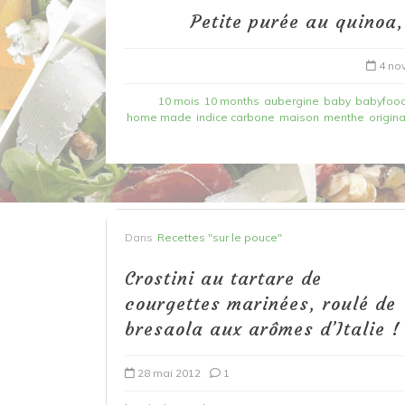
Petite purée au quinoa,
4 no
10 mois
10 months
aubergine
baby
babyfoo
home made
indice carbone
maison
menthe
origin
Dans
Recettes à base de poisson
Dans
Recettes "sur le pouce"
Filet de merlan en 2 fa
Crostini au tartare de
fondue de poireau à l’
courgettes marinées, roulé de
et tuile épicée
bresaola aux arômes d’Italie !
6 mars 2020
0
28 mai 2012
1