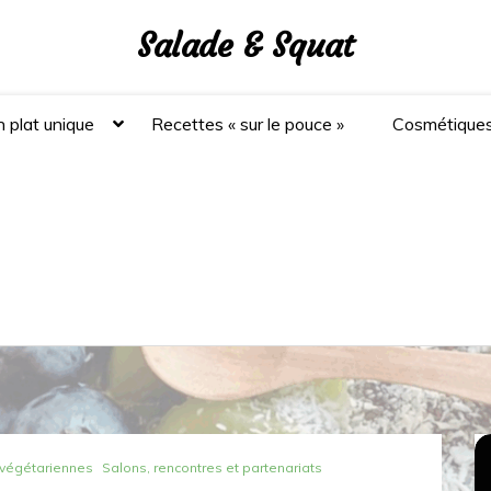
Salade & Squat
 plat unique
Recettes « sur le pouce »
Cosmétique
 végétariennes
Salons, rencontres et partenariats