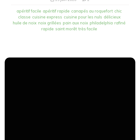
apéritif facile
apéritif rapide
canapés au roquefort
chic
classe
cuisine express
cuisine pour les nuls
délicieux
huile de noix
noix grillées
pain aux noix
philadelphia
rafiné
rapide
saint morêt
très facile