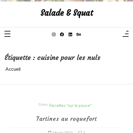
Aller
au
Salade & Squat
contenu
Étiquette :
cuisine pour les nuls
Accueil
Dans
Recettes "sur le pouce"
Tartines au roquefort
19 juin 2010
2