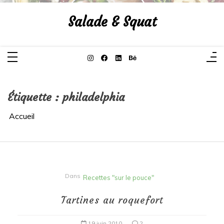
Aller
au
Salade & Squat
contenu
Étiquette :
philadelphia
Accueil
Dans
Recettes "sur le pouce"
Tartines au roquefort
19 juin 2010
2