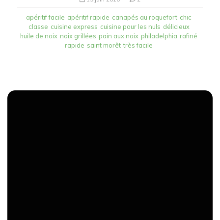
apéritif facile
apéritif rapide
canapés au roquefort
chic
classe
cuisine express
cuisine pour les nuls
délicieux
huile de noix
noix grillées
pain aux noix
philadelphia
rafiné
rapide
saint morêt
très facile