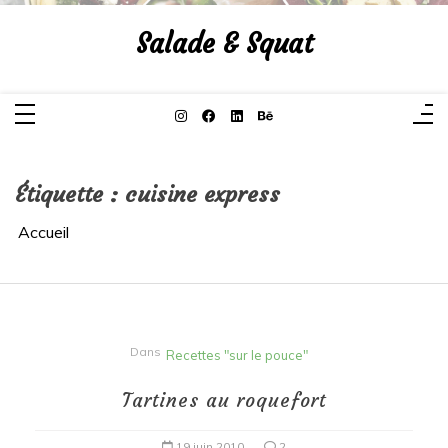
Aller
au
Salade & Squat
contenu
Étiquette :
cuisine express
Accueil
Dans
Recettes "sur le pouce"
Tartines au roquefort
19 juin 2010
2