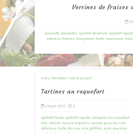
Verrines de fraises 
18
amaretti
amaretto
apéritif dinatoire
apéritif rapid
express
fraises
françaises
fruits
improvisé
mas
Dans
Recettes à base de poisson
Dans
Recettes "sur le pouce"
Filet de merlan en 2 fa
Tartines au roquefort
fondue de poireau à l’
et tuile épicée
19 juin 2010
2
6 mars 2020
0
apéritif facile
apéritif rapide
canapés au roquefort
chic
classe
cuisine express
cuisine pour les nuls
délicieux
huile de noix
noix grillées
pain aux noix