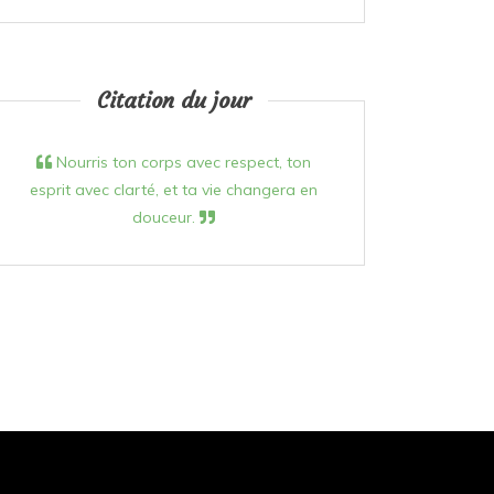
Citation du jour
Nourris ton corps avec respect, ton
esprit avec clarté, et ta vie changera en
douceur.