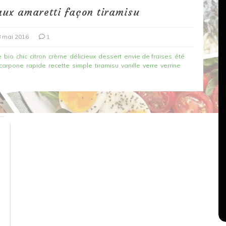
aux amaretti façon tiramisu
 mai 2016
1
e
bio
chic
citron
crème
délicieux
dessert
envie de fraises
été
carpone
rapide
recette
simple
tiramisu
vanille
verre
verrine
Dans
Recettes végétariennes
Salons, rencontres et partenariats
çons,
orange
Spaghettis aux légumes rôtis
au balsamique
18 mars 2020
0