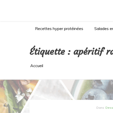
Aller
au
contenu
Recettes hyper protéinées
Salades en
Étiquette :
apéritif r
Accueil
Dans
Dess