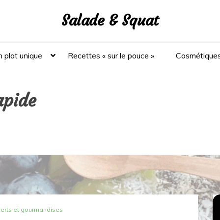
Salade & Squat
 plat unique
Recettes « sur le pouce »
Cosmétique
apide
erts et gourmandises