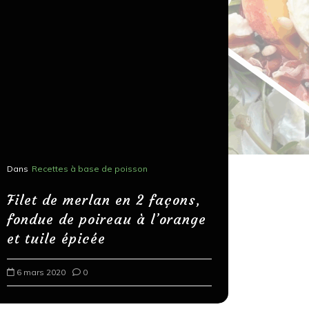
Dans
Recettes à base de poisson
Dans
Recettes
Salons, r
Filet de merlan en 2 façons,
fondue de poireau à l’orange
Spaghett
et tuile épicée
au bals
6 mars 2020
0
18 mars 202