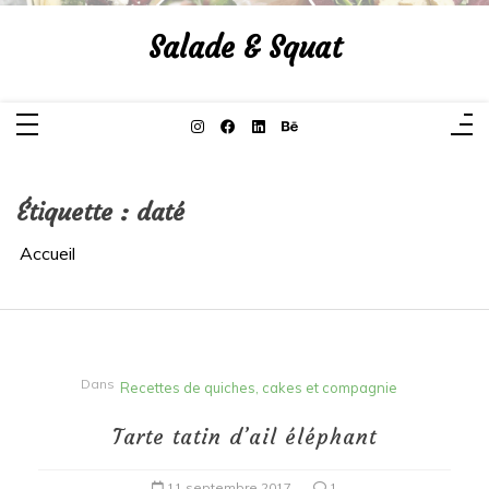
Aller
au
Salade & Squat
contenu
Étiquette :
daté
Accueil
Dans
Recettes de quiches, cakes et compagnie
Tarte tatin d’ail éléphant
11 septembre 2017
1