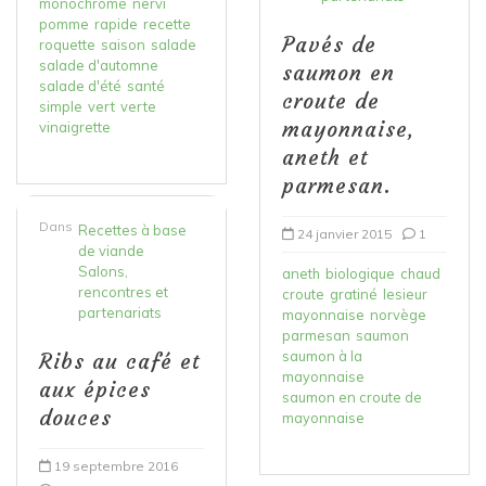
monochrome
nervi
pomme
rapide
recette
Pavés de
roquette
saison
salade
salade d'automne
saumon en
salade d'été
santé
croute de
simple
vert
verte
mayonnaise,
vinaigrette
aneth et
parmesan.
Dans
Recettes à base
24 janvier 2015
1
de viande
Salons,
aneth
biologique
chaud
rencontres et
croute
gratiné
lesieur
partenariats
mayonnaise
norvège
parmesan
saumon
saumon à la
Ribs au café et
mayonnaise
aux épices
saumon en croute de
douces
mayonnaise
19 septembre 2016