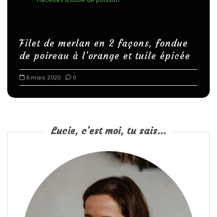
b
l
i
Filet de merlan en 2 façons, fondue
c
de poireau à l’orange et tuile épicée
a
6 mars 2020
0
t
i
o
n
Lucie, c'est moi, tu sais...
s