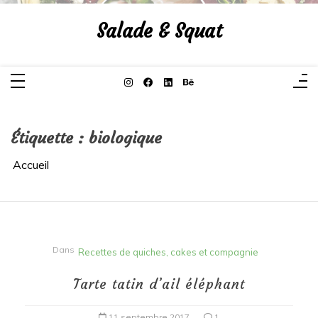
Aller
au
Salade & Squat
contenu
Étiquette :
biologique
Accueil
Dans
Recettes de quiches, cakes et compagnie
Tarte tatin d’ail éléphant
11 septembre 2017
1