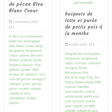
partenariats
de pécan Bleu
Blanc Coeur
beignets de
lotte et purée
7 novembre 2016
de petits pois à
1
la menthe
à faire
accouchement
bébé
bio
biologique
8 juillet 2016
0
bleu blanc coeur
blog
blogueurs
blogueuse
beignet
bio
biologique
colza
cuisine
dessert
blogueurs
blogueuse
enfant
enfants
facile
chips
courses
culinaire
frederic simonin
fruit
en ligne
facile
gâteau
goûter
idée
fait maison
fish
lesieur
lin
lustucru
noix
fish and chips
frais
frit
noix de pecan
omega 3
friture
home made
lotte
omega3
paris
pecan
maison
menthe
poire
recette
salade
mon marché
online
salade et quoi
partenariat
petits pois
saladetkoi
simple
pois
poisson
purée
yaourt
quoi
rapide
recette
salade
salade et quoi