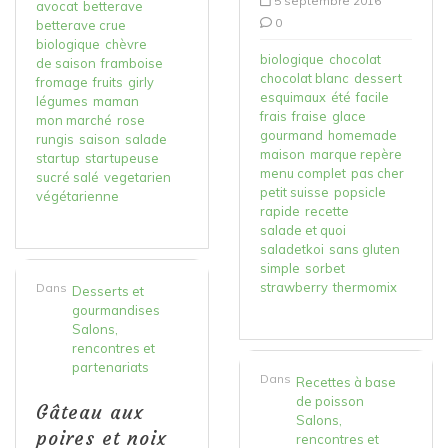
5 septembre 2016
avocat
betterave
0
betterave crue
biologique
chèvre
biologique
chocolat
de saison
framboise
chocolat blanc
dessert
fromage
fruits
girly
esquimaux
été
facile
légumes
maman
frais
fraise
glace
mon marché
rose
gourmand
homemade
rungis
saison
salade
maison
marque repère
startup
startupeuse
menu complet
pas cher
sucré salé
vegetarien
petit suisse
popsicle
végétarienne
rapide
recette
salade et quoi
saladetkoi
sans gluten
simple
sorbet
strawberry
thermomix
Dans
Desserts et
gourmandises
Salons,
rencontres et
partenariats
Dans
Recettes à base
de poisson
Gâteau aux
Salons,
poires et noix
rencontres et