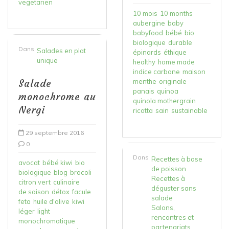
vegetarien
10 mois
10 months
aubergine
baby
babyfood
bébé
bio
biologique
durable
Dans
Salades en plat
épinards
éthique
unique
healthy
home made
indice carbone
maison
Salade
menthe
originale
panais
quinoa
monochrome au
quinola mothergrain
Nergi
ricotta
sain
sustainable
29 septembre 2016
0
Dans
Recettes à base
avocat
bébé kiwi
bio
de poisson
biologique
blog
brocoli
Recettes à
citron vert
culinaire
déguster sans
de saison
détox
facule
salade
feta
huile d'olive
kiwi
Salons,
léger
light
rencontres et
monochromatique
partenariats