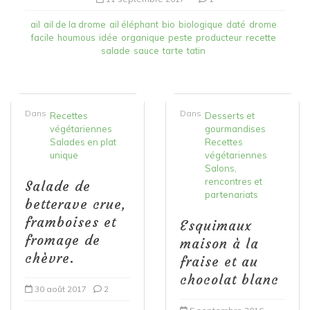
ail
ail de la drome
ail éléphant
bio
biologique
daté
drome
facile
houmous
idée
organique
peste
producteur
recette
salade
sauce
tarte
tatin
Dans
Dans
Recettes
Desserts et
végétariennes
gourmandises
Salades en plat
Recettes
unique
végétariennes
Salons,
rencontres et
Salade de
partenariats
betterave crue,
framboises et
Esquimaux
fromage de
maison à la
chèvre.
fraise et au
chocolat blanc
30 août 2017
2