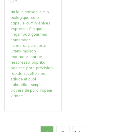
2
au four
barbecue
bio
biologique
café
capsule
cumin
épices
espresso
éthique
fingerfood
gourmes
homemade
hunduras pura forte
juteux
maison
marinade
mariné
nespresso
paprika
pas sec
porc
précision
rapide
recette
ribs
salade et quoi
saladetkoi
simple
travers de porc
vapeur
viande
P