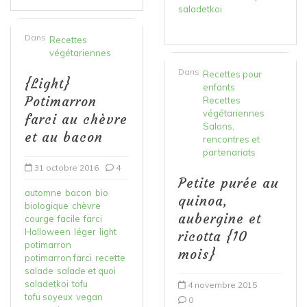
saladetkoi
Dans
Recettes
végétariennes
Dans
Recettes pour
{Light}
enfants
Potimarron
Recettes
végétariennes
farci au chèvre
Salons,
et au bacon
rencontres et
partenariats
31 octobre 2016
4
Petite purée au
automne
bacon
bio
quinoa,
biologique
chèvre
aubergine et
courge
facile
farci
Halloween
léger
light
ricotta {10
potimarron
mois}
potimarron farci
recette
salade
salade et quoi
saladetkoi
tofu
4 novembre 2015
tofu soyeux
vegan
0