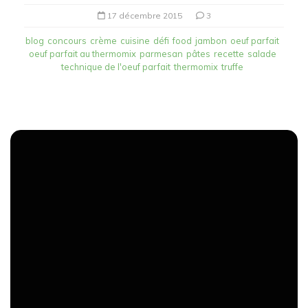
17 décembre 2015
3
blog
concours
crème
cuisine
défi
food
jambon
oeuf parfait
oeuf parfait au thermomix
parmesan
pâtes
recette
salade
technique de l'oeuf parfait
thermomix
truffe