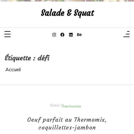
Aller
au
Salade & Squat
contenu
Étiquette :
défi
Accueil
Dans
Thermomix
Oeuf parfait au Thermomix,
coquillettes-jambon