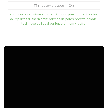
17 décembre 2015
3
blog
concours
crème
cuisine
défi
food
jambon
oeuf parfait
oeuf parfait au thermomix
parmesan
pâtes
recette
salade
technique de l'oeuf parfait
thermomix
truffe