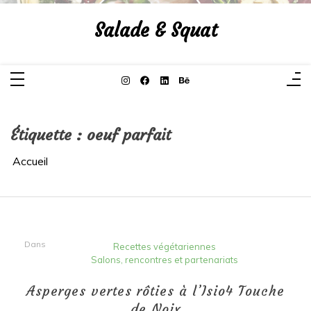
Aller
au
Salade & Squat
contenu
Étiquette :
oeuf parfait
Accueil
Dans
Recettes végétariennes
Salons, rencontres et partenariats
Asperges vertes rôties à l’Isio4 Touche
de Noix