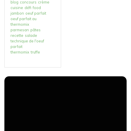
blog
concours
crème
cuisine
défi
food
jambon
oeuf parfait
oeuf parfait au
thermomix
parmesan
pâtes
recette
salade
technique de l'oeuf
parfait
thermomix
truffe