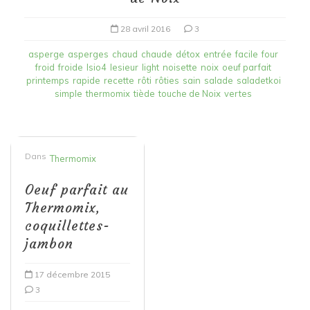
28 avril 2016
3
asperge
asperges
chaud
chaude
détox
entrée
facile
four
froid
froide
Isio4
lesieur
light
noisette
noix
oeuf parfait
printemps
rapide
recette
rôti
rôties
sain
salade
saladetkoi
simple
thermomix
tiède
touche de Noix
vertes
Dans
Thermomix
Oeuf parfait au
Thermomix,
coquillettes-
jambon
17 décembre 2015
3