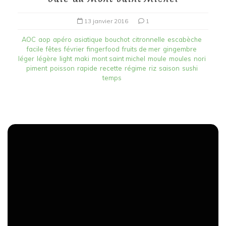
13 janvier 2016
1
AOC
aop
apéro
asiatique
bouchot
citronnelle
escabèche
facile
fêtes
février
fingerfood
fruits de mer
gingembre
léger
légère
light
maki
mont saint michel
moule
moules
nori
piment
poisson
rapide
recette
régime
riz
saison
sushi
temps