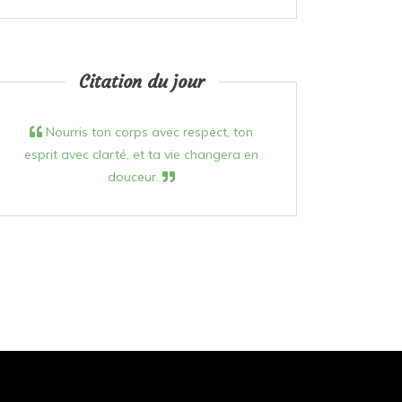
Citation du jour
Nourris ton corps avec respect, ton
esprit avec clarté, et ta vie changera en
douceur.