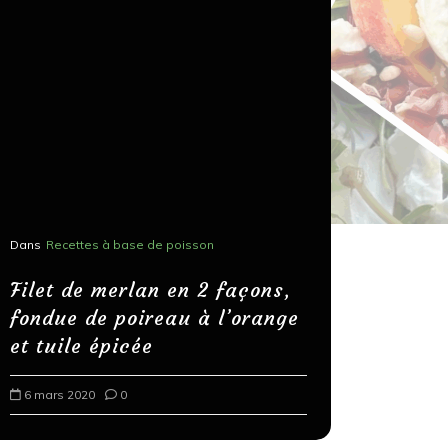
Dans
Recettes à base de poisson
Dans
Recettes
Salons, r
Filet de merlan en 2 façons,
fondue de poireau à l’orange
Spaghett
et tuile épicée
au bals
6 mars 2020
0
18 mars 202