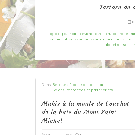
Tartare de 
8
blog
blog culinaire
ceviche
citron
cru
daurade
en
partenariat
poisson
poisson cru
printemps
racil
saladetkoi
sashim
Dans
Recettes à base de poisson
Dans
Recettes à base de poisson
Filet de merlan en 2 fa
Salons, rencontres et partenariats
fondue de poireau à l’
Makis à la moule de bouchot
et tuile épicée
de la baie du Mont Saint
Michel
6 mars 2020
0