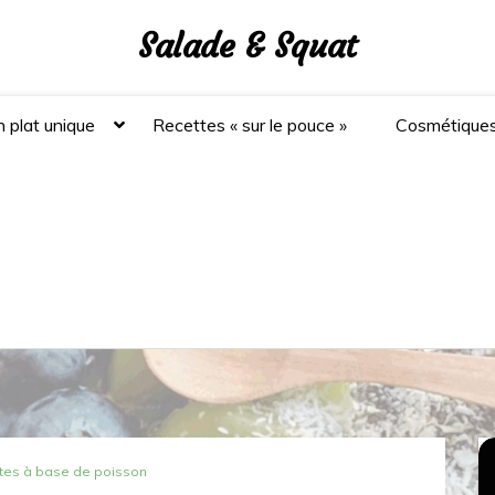
Salade & Squat
 plat unique
Recettes « sur le pouce »
Cosmétique
tes à base de poisson