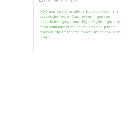
13 janvier 2016
1
AOC
aop
apéro
asiatique
bouchot
citronnelle
escabèche
facile
fêtes
février
fingerfood
fruits de mer
gingembre
léger
légère
light
maki
mont saint michel
moule
moules
nori
piment
poisson
rapide
recette
régime
riz
saison
sushi
temps