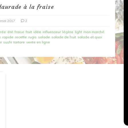
daurade à la fraise
 mai 2017
2
trée
été
fraise
fruit
idée
influenceur
légère
light
mon marché
e
rapide
recette
rugis
salade
salade de fruit
salade et quoi
i
sushi
tartare
vente en ligne
Dans
Recettes végétariennes
Salons, rencontres et partenariats
çons,
orange
Spaghettis aux légumes rôtis
au balsamique
18 mars 2020
0