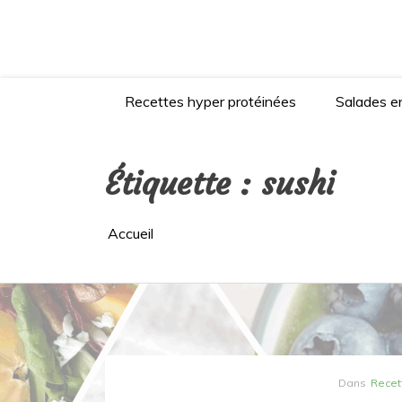
Aller
au
contenu
Recettes hyper protéinées
Salades en
Étiquette :
sushi
Accueil
Dans
Recet