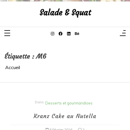
Aller
au
Salade & Squat
contenu
Étiquette :
M6
Accueil
Dans
Desserts et gourmandises
Kranz Cake au Nutella
5 février 2016
2