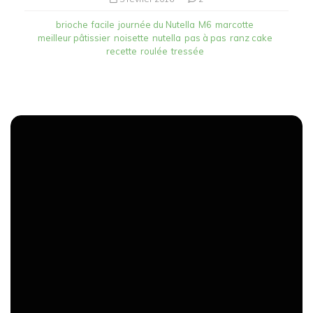
brioche
facile
journée du Nutella
M6
marcotte
meilleur pâtissier
noisette
nutella
pas à pas
ranz cake
recette
roulée
tressée