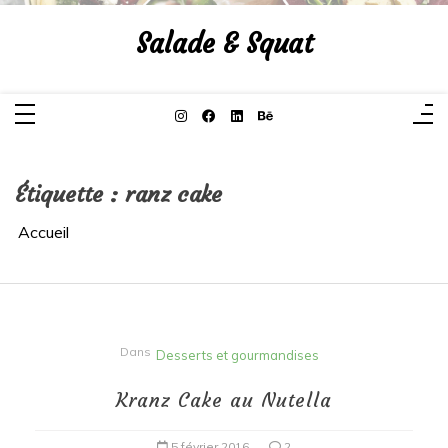
Aller
au
Salade & Squat
contenu
Étiquette :
ranz cake
Accueil
Dans
Desserts et gourmandises
Kranz Cake au Nutella
5 février 2016
2