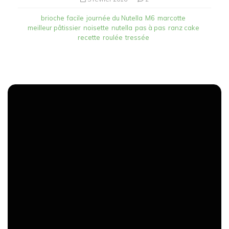
brioche
facile
journée du Nutella
M6
marcotte
meilleur pâtissier
noisette
nutella
pas à pas
ranz cake
recette
roulée
tressée