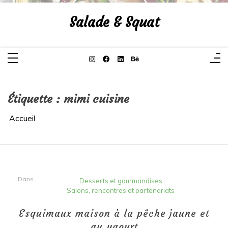
Aller
au
Salade & Squat
contenu
Étiquette :
mimi cuisine
Accueil
Dans
Desserts et gourmandises
Salons, rencontres et partenariats
Esquimaux maison à la pêche jaune et
au yaourt