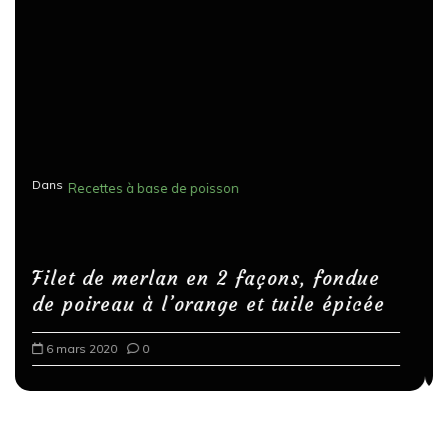
Dans
Recettes végétariennes
Salons, rencontres et partenariats
fondue
Spaghettis aux légumes rôtis au
 épicée
balsamique
18 mars 2020
0