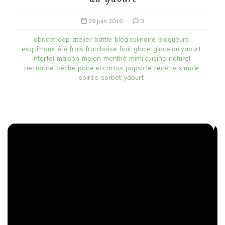
29 juin 2016
0
abricot
aop
atelier
battle
blog culinaire
blogueurs
esquimaux
été
frais
framboise
fruit
glace
glace au yaourt
interfel
maison
melon
menthe
mimi cuisine
naturel
nectarine
pêche
poire et cactus
popsicle
recette
simple
soirée
sorbet
yaourt