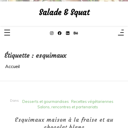
Aller
au
Salade & Squat
contenu
Étiquette :
esquimaux
Accueil
Dans
Desserts et gourmandises
Recettes végétariennes
Salons, rencontres et partenariats
Esquimaux maison à la fraise et au
chocolat blanc