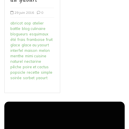
29 juin 2016
0
abricot
aop
atelier
battle
blog culinaire
blogueurs
esquimaux
été
frais
framboise
fruit
glace
glace au yaourt
interfel
maison
melon
menthe
mimi cuisine
naturel
nectarine
pêche
poire et cactus
popsicle
recette
simple
soirée
sorbet
yaourt