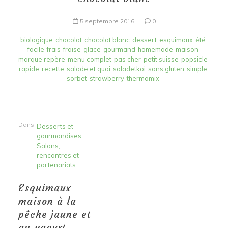
5 septembre 2016
0
biologique
chocolat
chocolat blanc
dessert
esquimaux
été
facile
frais
fraise
glace
gourmand
homemade
maison
marque repère
menu complet
pas cher
petit suisse
popsicle
rapide
recette
salade et quoi
saladetkoi
sans gluten
simple
sorbet
strawberry
thermomix
Dans
Desserts et
gourmandises
Salons,
rencontres et
partenariats
Esquimaux
maison à la
pêche jaune et
au yaourt