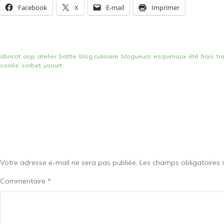
Facebook
X
E-mail
Imprimer
abricot
aop
atelier
battle
blog culinaire
blogueurs
esquimaux
été
frais
fr
soirée
sorbet
yaourt
Votre adresse e-mail ne sera pas publiée.
Les champs obligatoires 
Commentaire
*