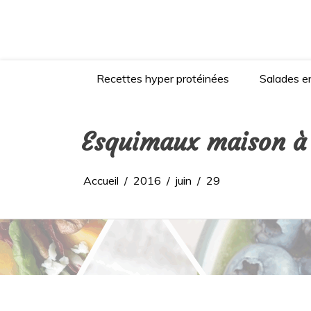
Aller
au
contenu
Recettes hyper protéinées
Salades en
Esquimaux maison à 
Accueil
2016
juin
29