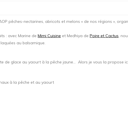
des AOP pêches-nectarines, abricots et melons « de nos régions », orga
uits : avec Marine de
Mimi Cuisine
et Medhiya de
Poire et Cactus
, nou
s laquées au balsamique.
de glace au yaourt à la pêche jaune… Alors je vous la propose ici. J