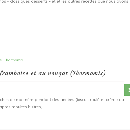
nos « classiques desserts » et et les autres recettes que nous avons
s
Thermomix
 framboise et au nougat (Thermomix)
ûches de ma mère pendant des années (biscuit roulé et crème au
après moultes huitres,...