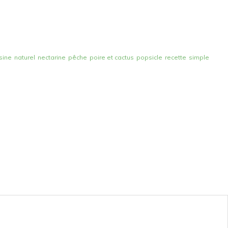
sine
naturel
nectarine
pêche
poire et cactus
popsicle
recette
simple