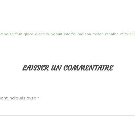
amboise
fruit
glace
glace au yaourt
interfel
maison
melon
menthe
mimi cui
LAISSER UN COMMENTAIRE
sont indiqués avec
*