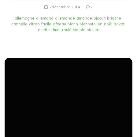
5 décembre 2014
2
allemagne
allemand
allemande
amande
biscuit
brioche
cannelle
citron
facile
gâteau
Mohn
Mohnstollen
noël
pavot
recette
rhum
roulé
simple
stollen