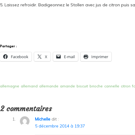
5. Laissez refroidir. Badigeonnez le Stollen avec jus de citron puis 
Partager :
Facebook
X
E-mail
Imprimer
allemagne
allemand
allemande
amande
biscuit
brioche
cannelle
citron
f
2 commentaires
Michelle
dit :
5 décembre 2014 à 19:37