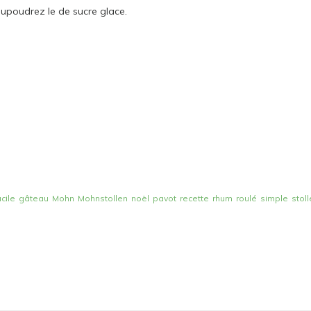
saupoudrez le de sucre glace.
acile
gâteau
Mohn
Mohnstollen
noël
pavot
recette
rhum
roulé
simple
stol