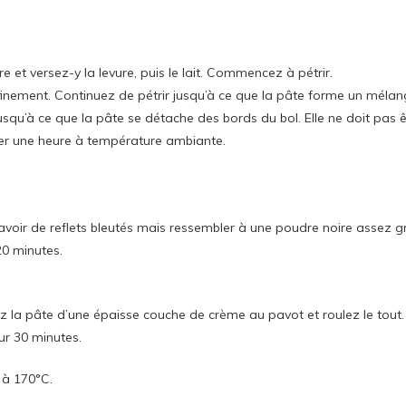
e et versez-y la levure, puis le lait. Commencez à pétrir.
âpé finement. Continuez de pétrir jusqu’à ce que la pâte forme un mél
usqu’à ce que la pâte se détache des bords du bol. Elle ne doit pas ê
sser une heure à température ambiante.
avoir de reflets bleutés mais ressembler à une poudre noire assez gr
 20 minutes.
ez la pâte d’une épaisse couche de crème au pavot et roulez le tout.
ur 30 minutes.
 à 170°C.