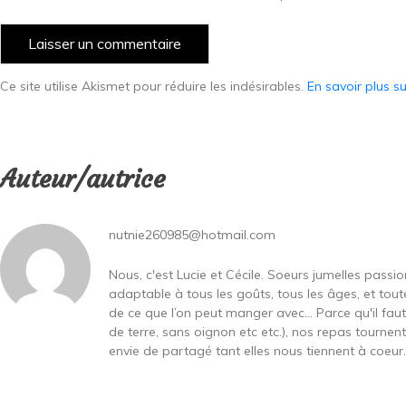
Ce site utilise Akismet pour réduire les indésirables.
En savoir plus s
Auteur/autrice
nutnie260985@hotmail.com
Nous, c'est Lucie et Cécile. Soeurs jumelles passi
adaptable à tous les goûts, tous les âges, et toute
de ce que l’on peut manger avec… Parce qu'il fa
de terre, sans oignon etc etc.), nos repas tournen
envie de partagé tant elles nous tiennent à coeur...