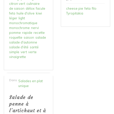
citron vert
culinaire
de saison
détox
facule
cheese pie
feta
filo
feta
huile d'olive
kiwi
Tyropitakia
léger
light
monochromatique
monochrome
nervi
pomme
rapide
recette
roquette
saison
salade
salade d'automne
salade d'été
santé
simple
vert
verte
vinaigrette
Dans
Salades en plat
unique
Salade de
penne à
l’artichaut et à