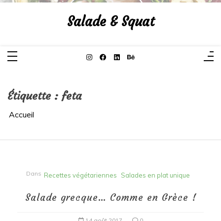
Aller
au
Salade & Squat
contenu
Étiquette :
feta
Accueil
Dans
Recettes végétariennes
Salades en plat unique
Salade grecque… Comme en Grèce !
14 août 2017
0