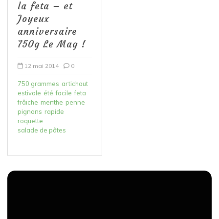
la feta – et
Joyeux
anniversaire
750g Le Mag !
12 mai 2014
0
750 grammes
artichaut
estivale
été
facile
feta
frâiche
menthe
penne
pignons
rapide
roquette
salade de pâtes