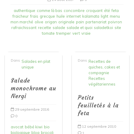
authentique
comme là bas
concombre
croquant
été
feta
fraicheur
frais
grecque
huile
internet
kalamata
light
menu
mon marché
olive
origan
originale
pain
partenariat
poivron
rafraichissant
recette
salade
salade et quoi
saladetkoi
site
tomate
tremper
vert
vraie
Dans
Dans
Salades en plat
Recettes de
unique
quiches, cakes et
compagnie
Recettes
Salade
végétariennes
monochrome au
Nergi
Petits
feuilletés à la
29 septembre 2016
feta
0
12 septembre 2010
avocat
bébé kiwi
bio
biologique
blog
brocoli
1