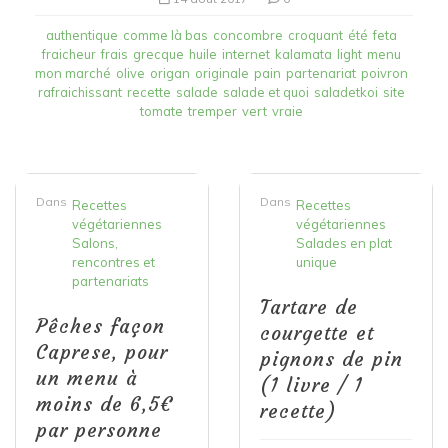
authentique
comme là bas
concombre
croquant
été
feta
fraicheur
frais
grecque
huile
internet
kalamata
light
menu
mon marché
olive
origan
originale
pain
partenariat
poivron
rafraichissant
recette
salade
salade et quoi
saladetkoi
site
tomate
tremper
vert
vraie
Dans
Dans
Recettes
Recettes
végétariennes
végétariennes
Salons,
Salades en plat
rencontres et
unique
partenariats
Tartare de
Pêches façon
courgette et
Caprese, pour
pignons de pin
un menu à
(1 livre / 1
moins de 6,5€
recette)
par personne