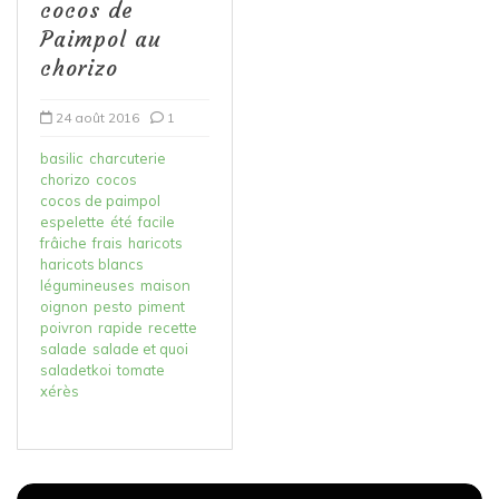
cocos de
Paimpol au
chorizo
24 août 2016
1
basilic
charcuterie
chorizo
cocos
cocos de paimpol
espelette
été
facile
frâiche
frais
haricots
haricots blancs
légumineuses
maison
oignon
pesto
piment
poivron
rapide
recette
salade
salade et quoi
saladetkoi
tomate
xérès