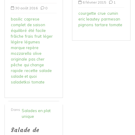
6 février 2015
1
30 août 2016
0
courgette
crue
cumin
basilic
caprese
eric leautey
parmesan
complet
de saison
pignons
tartare
tomate
équilibré
été
facile
frâiche
frais
fruit
léger
légère
légumes
marque repère
mozzarella
olive
originale
pas cher
pêche
qui change
rapide
recette
salade
salade et quoi
saladetkoi
tomate
Dans
Salades en plat
unique
Salade de