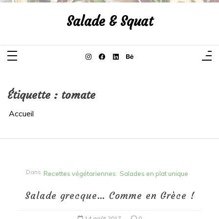
Aller
au
Salade & Squat
contenu
Étiquette :
tomate
Accueil
Dans
Recettes végétariennes
Salades en plat unique
Salade grecque… Comme en Grèce !
14 août 2017
0