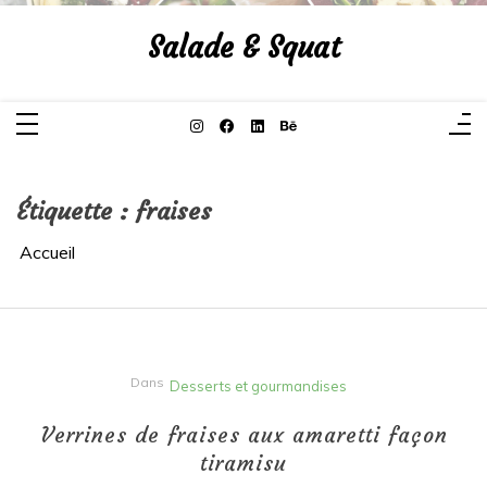
Aller
au
Salade & Squat
contenu
Étiquette :
fraises
Accueil
Dans
Desserts et gourmandises
Verrines de fraises aux amaretti façon
tiramisu