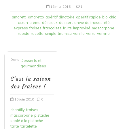
18 mai 2016
1
amaretti
amaretto
apéritif dinatoire
apéritif rapide
bio
chic
citron
crème
délicieux
dessert
envie de fraises
été
express
fraises
françaises
fruits
improvisé
mascarpone
rapide
recette
simple
tiramisu
vanille
verre
verrine
Dans
Desserts et
gourmandises
C’est la saison
des fraises !
10 juin 2010
0
chantilly
fraises
mascarpone
pistache
sablé à la pistache
tarte
tartelette