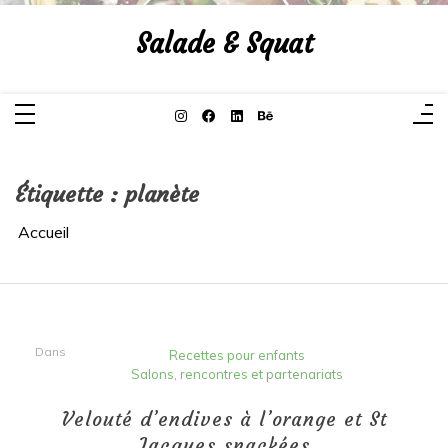
Aller
au
Salade & Squat
contenu
Étiquette :
planète
Accueil
Dans
Recettes pour enfants
Salons, rencontres et partenariats
Velouté d’endives à l’orange et St
Jacques snackées