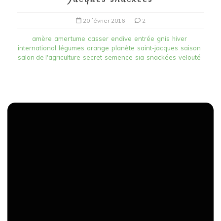
20 février 2016
2
amère
amertume
casser
endive
entrée
gnis
hiver
international
légumes
orange
planète
saint-jacques
saison
salon de l'agriculture
secret
semence
sia
snackées
velouté