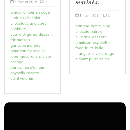
marinés.
7 février 2016
0
amour
amour en cage
14 avril 2014
2
cadeau
chocolat
chocolat blanc
coeur
banane
battle
blog
confiture
chocolat
citron
cour d'Orgères
dessert
culinaire
dessert
fait maison
emulsion
espelette
ganache montée
food
fruits
huile
gourmand
groseille
mangue
olive
orange
idée
macarons
maison
piment
pujet
salon
orange
parlez moi d'amour
physalis
recette
saint valentin