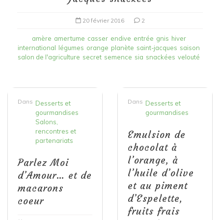
20 février 2016
2
amère
amertume
casser
endive
entrée
gnis
hiver
international
légumes
orange
planète
saint-jacques
saison
salon de l'agriculture
secret
semence
sia
snackées
velouté
Dans
Dans
Desserts et
Desserts et
gourmandises
gourmandises
Salons,
rencontres et
Emulsion de
partenariats
chocolat à
l’orange, à
Parlez Moi
l’huile d’olive
d’Amour… et de
et au piment
macarons
d’Espelette,
coeur
fruits frais