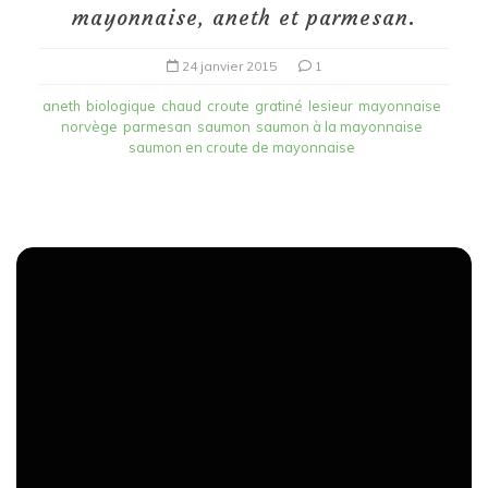
mayonnaise, aneth et parmesan.
24 janvier 2015
1
aneth
biologique
chaud
croute
gratiné
lesieur
mayonnaise
norvège
parmesan
saumon
saumon à la mayonnaise
saumon en croute de mayonnaise