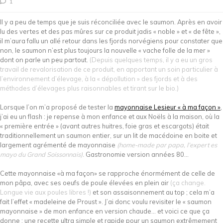
1
Il y a peu de temps que je suis réconciliée avec le saumon. Après en avoir
lu des vertes et des pas mûres sur ce produit jadis « noble » et « de fête »,
il m’aura fallu un allé retour dans les fjords norvégiens pour constater que
non, le saumon n’est plus toujours la nouvelle « vache folle de la mer »
dont on parle un peu partout.
(Depuis quelques temps, il y a eu un gros
travail de revalorisation de ce produit, en apportant un soin particulier à
l’environnement d’élevage, à la « dépollution » des fjords et à des
méthodes d’élevages plus raisonnables et tirant sur le bio.)
Lorsque l’on m’a proposé de tester la
mayonnaise Lesieur « à ma façon »
,
j’ai eu un flash : je repense à mon enfance et aux Noëls à la maison, où la
« première entrée » (avant autres huitres, foie gras et escargots) était
traditionnellement un saumon entier, sur un lit de macédoine en boite et
largement agrémenté de mayonnaise
(home-made par papa, l’expert es
mayo du Grand Soissonnais).
Gastronomie version années 80…
Cette mayonnaise «à ma façon» se rapproche énormément de celle de
mon pâpa, avec ses oeufs de poule élevées en plein air
(ça change.
Longue vie aux poules libres !)
et son assaisonnement au top ; cela m’a
fait l’effet « madeleine de Proust ». J’ai donc voulu revisiter le « saumon
mayonnaise » de mon enfance en version chaude… et voici ce que ça
donne : une recette ultra simple et rapide pour un saumon extrêmement