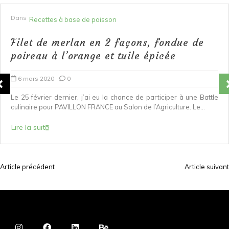
Dans
Recettes à base de poisson
Filet de merlan en 2 façons, fondue de
poireau à l’orange et tuile épicée
6 mars 2020
0
Le 25 février dernier, j’ai eu la chance de participer à une Battle
culinaire pour PAVILLON FRANCE au Salon de l’Agriculture. Le...
Lire la suite
Article précédent
Article suivant
N
a
v
i