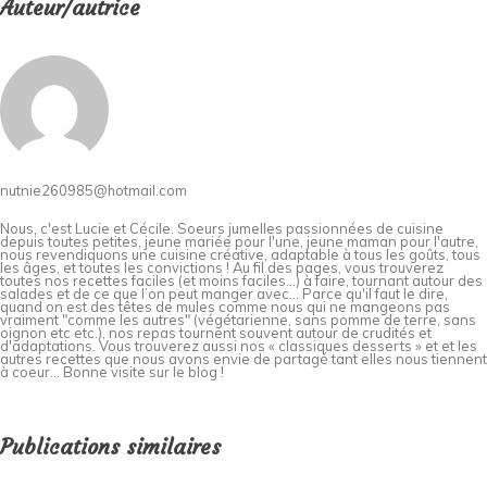
Auteur/autrice
nutnie260985@hotmail.com
Nous, c'est Lucie et Cécile. Soeurs jumelles passionnées de cuisine
depuis toutes petites, jeune mariée pour l'une, jeune maman pour l'autre,
nous revendiquons une cuisine créative, adaptable à tous les goûts, tous
les âges, et toutes les convictions ! Au fil des pages, vous trouverez
toutes nos recettes faciles (et moins faciles…) à faire, tournant autour des
salades et de ce que l’on peut manger avec… Parce qu'il faut le dire,
quand on est des têtes de mules comme nous qui ne mangeons pas
vraiment "comme les autres" (végétarienne, sans pomme de terre, sans
oignon etc etc.), nos repas tournent souvent autour de crudités et
d'adaptations. Vous trouverez aussi nos « classiques desserts » et et les
autres recettes que nous avons envie de partagé tant elles nous tiennent
à coeur... Bonne visite sur le blog !
Publications similaires