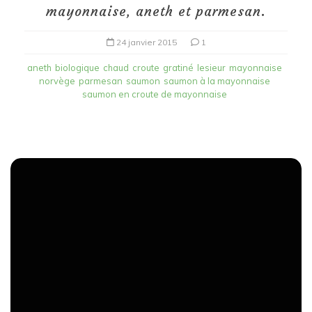
mayonnaise, aneth et parmesan.
24 janvier 2015
1
aneth
biologique
chaud
croute
gratiné
lesieur
mayonnaise
norvège
parmesan
saumon
saumon à la mayonnaise
saumon en croute de mayonnaise