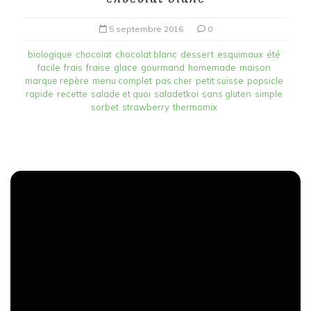
5 septembre 2016
0
biologique
chocolat
chocolat blanc
dessert
esquimaux
été
facile
frais
fraise
glace
gourmand
homemade
maison
marque repère
menu complet
pas cher
petit suisse
popsicle
rapide
recette
salade et quoi
saladetkoi
sans gluten
simple
sorbet
strawberry
thermomix