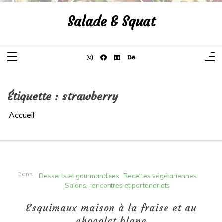
Aller
au
Salade & Squat
contenu
Étiquette :
strawberry
Accueil
Dans
Desserts et gourmandises
Recettes végétariennes
Salons, rencontres et partenariats
Esquimaux maison à la fraise et au
chocolat blanc