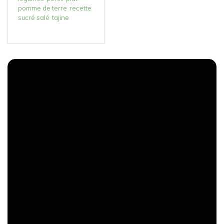
pomme de terre
recette
sucré salé
tajine