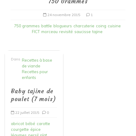
750 Grammes
24 novembre 2015
1
750 grammes
battle
blogueurs
charcuterie
coing
cuisine
FICT
morceau
revisité
saucisse
tajine
Dans
Recettes à base
de viande
Recettes pour
enfants
Baby tajine de
poulet (7 mois)
22 juillet 2015
0
abricot
bébé
carotte
courgette
épice
légumes
persil
plat