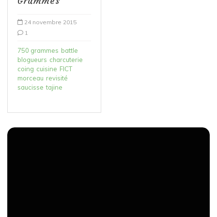
Grammes
24 novembre 2015
1
750 grammes
battle
blogueurs
charcuterie
coing
cuisine
FICT
morceau
revisité
saucisse
tajine