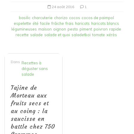
24 août 2016
1
basilic
charcuterie
chorizo
cocos
cocos de paimpol
espelette
été
facile
frâiche
frais
haricots
haricots blancs
légumineuses
maison
oignon
pesto
piment
poivron
rapide
recette
salade
salade et quoi
saladetkoi
tomate
xérès
Dans
Recettes à
déguster sans
salade
Tajine de
Morteau aux
fruits secs et
au coing : la
saucisse en
battle chez 750