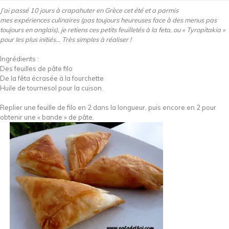
J’ai passé 10 jours à crapahuter en Grèce cet été et a parmis
mes expériences culinaires (pas toujours heureuses face à des menus pas
toujours en anglais), je retiens ces petits feuilletés à la feta, ou « Tyropitakia »
pour les plus initiés… Très simples à réaliser !
Ingrédients :
Des feuilles de pâte filo
De la fêta écrasée à la fourchette
Huile de tournesol pour la cuison.
Replier une feuille de filo en 2 dans la longueur, puis encore en 2 pour
obtenir une « bande » de pâte.