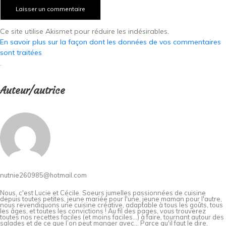
Ce site utilise Akismet pour réduire les indésirables.
En savoir plus sur la façon dont les données de vos commentaires
sont traitées
.
Auteur/autrice
nutnie260985@hotmail.com
Nous, c'est Lucie et Cécile. Soeurs jumelles passionnées de cuisine
depuis toutes petites, jeune mariée pour l'une, jeune maman pour l'autre,
nous revendiquons une cuisine créative, adaptable à tous les goûts, tous
les âges, et toutes les convictions ! Au fil des pages, vous trouverez
toutes nos recettes faciles (et moins faciles…) à faire, tournant autour des
salades et de ce que l’on peut manger avec… Parce qu'il faut le dire,