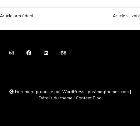
Article précédent
Article suivant
N
a
v
i
g
a
t
i
Fièrement propulsé par WordPress
|
postmagthemes.com
|
o
Détails du thème
|
Context Blog
n
d
e
l