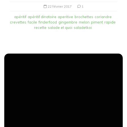
22 février 2017
1
apéritif
apéritif dinatoire
aperitive
brochettes
coriandre
crevettes
facile
finderfood
gingembre
melon
piment
rapide
recette
salade et quoi
saladetkoi