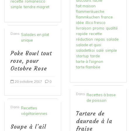
discount
facile
recette
romanesco
fait maison
simple
tendre magret
flammenkueche
flammkuchen
france
idée
illico fresco
livraison
promo
qualité
Dans
rapide
recette
Salades en plat
réduction
repas
salade
unique
salade et quoi
saladetkoi
salé
simple
Poke Bowl tout
startup
tarde
rose, pour
tarte à l'oignon
tarte flambée
Octobre Rose
20 octobre 2017
0
Dans
Recettes à base
de poisson
Dans
Recettes
Tartare de
végétariennes
daurade à la
Soupe à l’ail
fraise