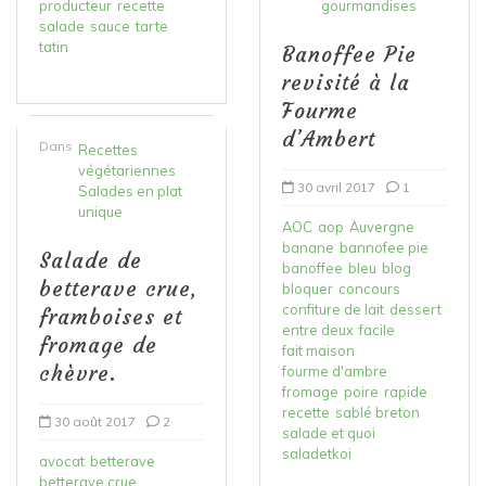
producteur
recette
gourmandises
salade
sauce
tarte
tatin
Banoffee Pie
revisité à la
Fourme
d’Ambert
Dans
Recettes
végétariennes
30 avril 2017
1
Salades en plat
unique
AOC
aop
Auvergne
banane
bannofee pie
Salade de
banoffee
bleu
blog
betterave crue,
bloquer
concours
confiture de lait
dessert
framboises et
entre deux
facile
fromage de
fait maison
chèvre.
fourme d'ambre
fromage
poire
rapide
recette
sablé breton
30 août 2017
2
salade et quoi
saladetkoi
avocat
betterave
betterave crue