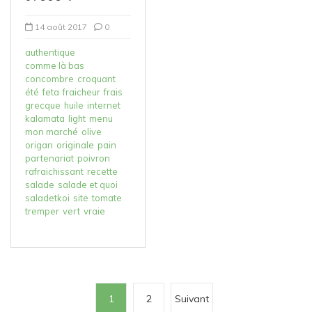
14 août 2017
0
authentique
comme là bas
concombre
croquant
été
feta
fraicheur
frais
grecque
huile
internet
kalamata
light
menu
mon marché
olive
origan
originale
pain
partenariat
poivron
rafraichissant
recette
salade
salade et quoi
saladetkoi
site
tomate
tremper
vert
vraie
P
1
2
Suivant