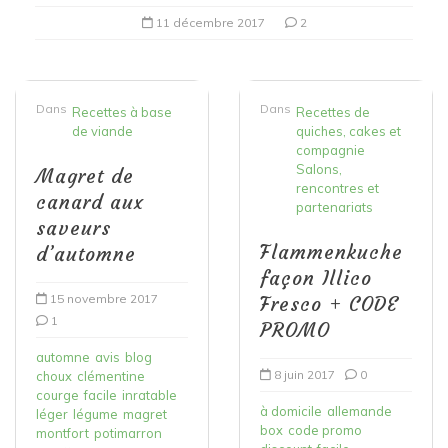
11 décembre 2017
2
Dans
Dans
Recettes à base
Recettes de
de viande
quiches, cakes et
compagnie
Salons,
Magret de
rencontres et
canard aux
partenariats
saveurs
Flammenkuche
d’automne
façon Illico
15 novembre 2017
Fresco + CODE
1
PROMO
automne
avis
blog
8 juin 2017
0
choux
clémentine
courge
facile
inratable
à domicile
allemande
léger
légume
magret
box
code promo
montfort
potimarron