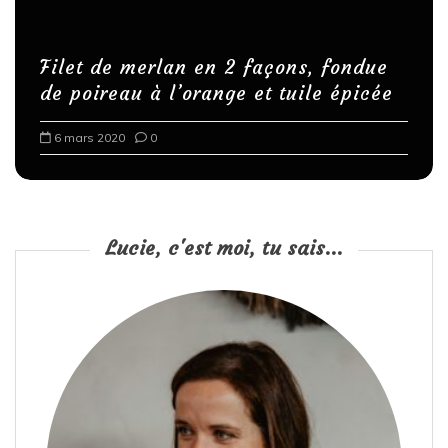
l
i
Filet de merlan en 2 façons, fondue
c
de poireau à l’orange et tuile épicée
a
6 mars 2020
0
t
i
o
n
Lucie, c'est moi, tu sais...
s