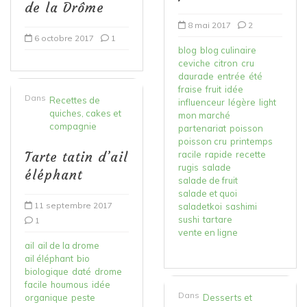
de la Drôme
8 mai 2017
2
6 octobre 2017
1
blog
blog culinaire
ceviche
citron
cru
daurade
entrée
été
fraise
fruit
idée
Dans
Recettes de
influenceur
légère
light
quiches, cakes et
mon marché
compagnie
partenariat
poisson
poisson cru
printemps
Tarte tatin d’ail
racile
rapide
recette
rugis
salade
éléphant
salade de fruit
salade et quoi
11 septembre 2017
saladetkoi
sashimi
sushi
tartare
1
vente en ligne
ail
ail de la drome
ail éléphant
bio
biologique
daté
drome
facile
houmous
idée
Dans
organique
peste
Desserts et