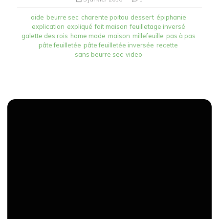
aide
beurre sec
charente poitou
dessert
épiphanie
explication
expliqué
fait maison
feuilletage inversé
galette des rois
home made
maison
millefeuille
pas à pas
pâte feuilletée
pâte feuilletée inversée
recette
sans beurre sec
video