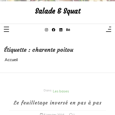
Aller
au
Salade & Squat
contenu
Étiquette :
charente poitou
Accueil
Dans
Les bases
Le feuilletage inversé en pas à pas
5 janvier 2016
1