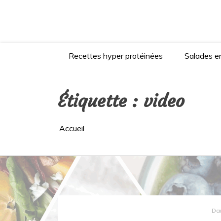
Aller
au
contenu
Recettes hyper protéinées
Salades en
Étiquette :
video
Accueil
Da