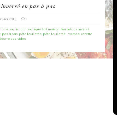
e inversé en pas à pas
anvier 2016
1
hanie
explication
expliqué
fait maison
feuilletage inversé
e
pas à pas
pâte feuilletée
pâte feuilletée inversée
recette
beurre sec
video
Dans
Recettes végétariennes
Salons, rencontres et partenariats
çons,
orange
Spaghettis aux légumes rôtis
au balsamique
18 mars 2020
0