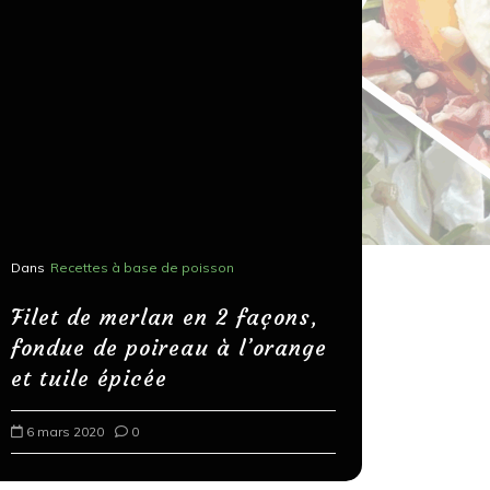
Dans
Recettes à base de poisson
Dans
Recettes
Salons, r
Filet de merlan en 2 façons,
fondue de poireau à l’orange
Spaghett
et tuile épicée
au bals
6 mars 2020
0
18 mars 202