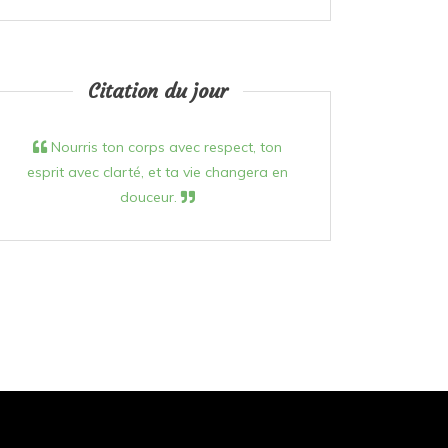
Citation du jour
Nourris ton corps avec respect, ton
esprit avec clarté, et ta vie changera en
douceur.