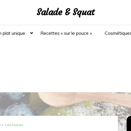
Salade & Squat
 plat unique
Recettes « sur le pouce »
Cosmétique
ns
Les bases