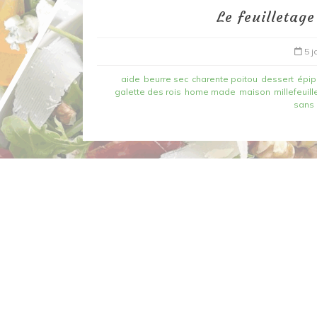
Le feuilletag
5 j
aide
beurre sec
charente poitou
dessert
épip
galette des rois
home made
maison
millefeuill
sans 
Dans
Recettes à base de poisson
Filet de merlan en 2 fa
fondue de poireau à l’
et tuile épicée
6 mars 2020
0