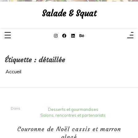
Aller
au
Salade & Squat
contenu
Étiquette :
détaillée
Accueil
Dans
Desserts et gourmandises
Salons, rencontres et partenariats
Couronne de Noël cassis et marron
glacé