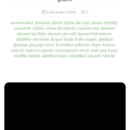
8 décembre 2016
2
anniversaire
bavarois
bûche
bûche de noël
cassis
chantilly
couronne
crème
crème de marron
cuisines hop
dessert
dessert de fêtes
dessert de noël
dessert fait maison
détaillée
entremet
et quoi
facile
fruits rouges
gélatine
glaçage
glaçage miroir
le meilleur pâtissier
léger
maison
marron
marrons glacés
mascarpone
miroir
noël
pas à pas
recette
salade
salade et quoi
saladetkoi
savarin
tutoriel