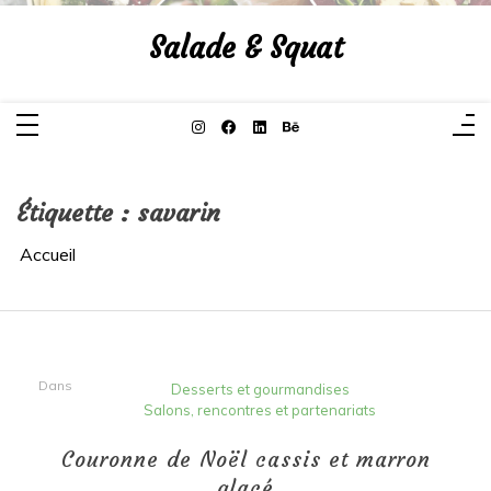
Aller
au
Salade & Squat
contenu
Étiquette :
savarin
Accueil
Dans
Desserts et gourmandises
Salons, rencontres et partenariats
Couronne de Noël cassis et marron
glacé