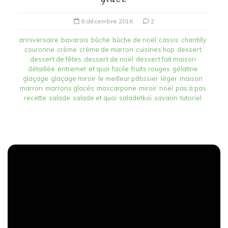
8 décembre 2016
2
anniversaire
bavarois
bûche
bûche de noël
cassis
chantilly
couronne
crème
crème de marron
cuisines hop
dessert
dessert de fêtes
dessert de noël
dessert fait maison
détaillée
entremet
et quoi
facile
fruits rouges
gélatine
glaçage
glaçage miroir
le meilleur pâtissier
léger
maison
marron
marrons glacés
mascarpone
miroir
noël
pas à pas
recette
salade
salade et quoi
saladetkoi
savarin
tutoriel