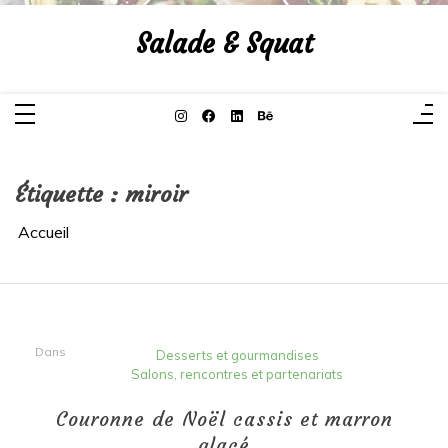
Aller
au
Salade & Squat
contenu
Étiquette :
miroir
Accueil
Dans
Desserts et gourmandises
Salons, rencontres et partenariats
Couronne de Noël cassis et marron
glacé