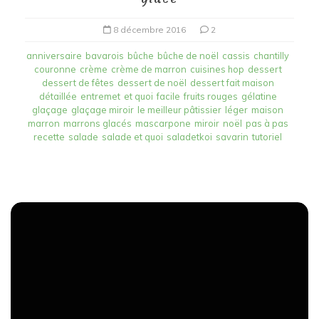
8 décembre 2016
2
anniversaire
bavarois
bûche
bûche de noël
cassis
chantilly
couronne
crème
crème de marron
cuisines hop
dessert
dessert de fêtes
dessert de noël
dessert fait maison
détaillée
entremet
et quoi
facile
fruits rouges
gélatine
glaçage
glaçage miroir
le meilleur pâtissier
léger
maison
marron
marrons glacés
mascarpone
miroir
noël
pas à pas
recette
salade
salade et quoi
saladetkoi
savarin
tutoriel