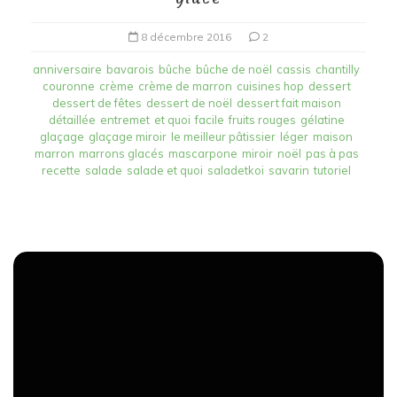
8 décembre 2016
2
anniversaire
bavarois
bûche
bûche de noël
cassis
chantilly
couronne
crème
crème de marron
cuisines hop
dessert
dessert de fêtes
dessert de noël
dessert fait maison
détaillée
entremet
et quoi
facile
fruits rouges
gélatine
glaçage
glaçage miroir
le meilleur pâtissier
léger
maison
marron
marrons glacés
mascarpone
miroir
noël
pas à pas
recette
salade
salade et quoi
saladetkoi
savarin
tutoriel