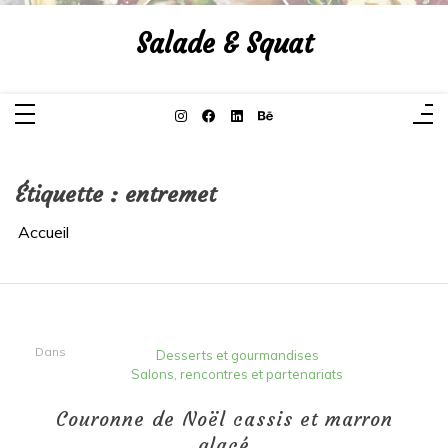
Aller
au
Salade & Squat
contenu
Étiquette :
entremet
Accueil
Dans
Desserts et gourmandises
Salons, rencontres et partenariats
Couronne de Noël cassis et marron
glacé