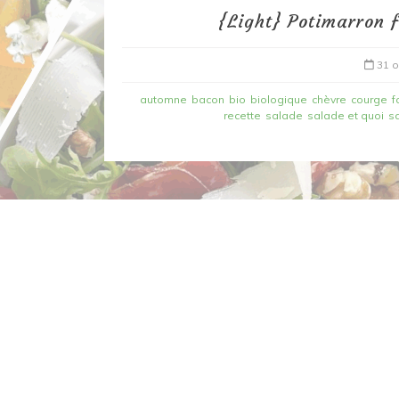
{Light} Potimarron 
31 o
automne
bacon
bio
biologique
chèvre
courge
f
recette
salade
salade et quoi
s
Dans
Recettes à base de poisson
Filet de merlan en 2 fa
fondue de poireau à l’
et tuile épicée
6 mars 2020
0