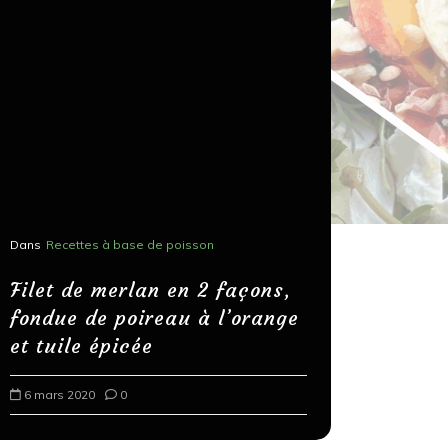
Dans
Recettes à base de poisson
Dans
Recettes
Salons, r
Filet de merlan en 2 façons,
fondue de poireau à l’orange
Spaghett
et tuile épicée
au bals
6 mars 2020
0
18 mars 202