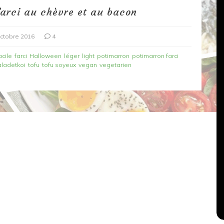
farci au chèvre et au bacon
ctobre 2016
4
acile
farci
Halloween
léger
light
potimarron
potimarron farci
aladetkoi
tofu
tofu soyeux
vegan
vegetarien
Dans
Recettes végétariennes
Salons, rencontres et partenariats
çons,
orange
Spaghettis aux légumes rôtis
au balsamique
18 mars 2020
0