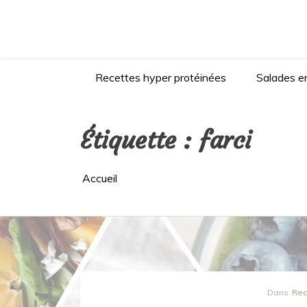
Aller
au
contenu
Recettes hyper protéinées
Salades en
Étiquette :
farci
Accueil
Dans
Rec