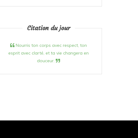
Citation du jour
Nourris ton corps avec respect, ton
esprit avec clarté, et ta vie changera en
douceur.