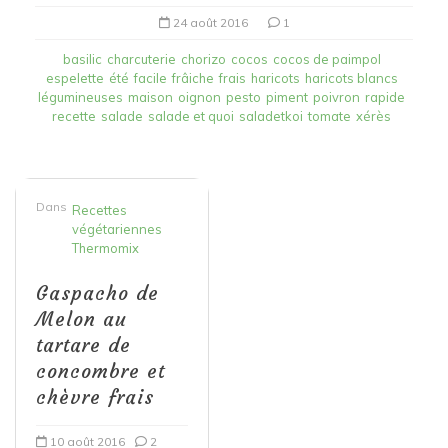
24 août 2016
1
basilic
charcuterie
chorizo
cocos
cocos de paimpol
espelette
été
facile
frâiche
frais
haricots
haricots blancs
légumineuses
maison
oignon
pesto
piment
poivron
rapide
recette
salade
salade et quoi
saladetkoi
tomate
xérès
Dans
Recettes
végétariennes
Thermomix
Gaspacho de
Melon au
tartare de
concombre et
chèvre frais
10 août 2016
2