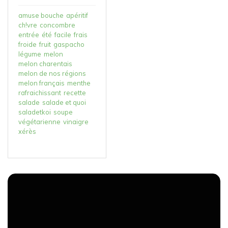
amuse bouche
apéritif
ch!vre
concombre
entrée
été
facile
frais
froide
fruit
gaspacho
légume
melon
melon charentais
melon de nos régions
melon français
menthe
rafraichissant
recette
salade
salade et quoi
saladetkoi
soupe
végétarienne
vinaigre
xérès