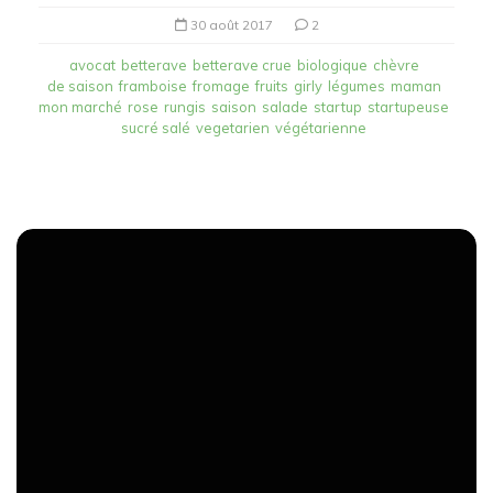
30 août 2017
2
avocat
betterave
betterave crue
biologique
chèvre
de saison
framboise
fromage
fruits
girly
légumes
maman
mon marché
rose
rungis
saison
salade
startup
startupeuse
sucré salé
vegetarien
végétarienne